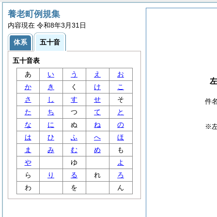
養老町例規集
内容現在 令和8年3月31日
体系
五十音
五十音表
あ
い
う
え
お
か
き
く
け
こ
さ
し
す
せ
そ
件
た
ち
つ
て
と
な
に
ぬ
ね
の
※
は
ひ
ふ
へ
ほ
ま
み
む
め
も
や
ゆ
よ
ら
り
る
れ
ろ
わ
を
ん