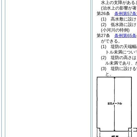
水上の支障がある
(治水上の影響が著
第26条
条例第57条
(1)
高水敷に設け
(2)
低水路に設け
(小河川の特例)
第27条
条例第65条
ができる。
(1)
堤防の天端幅
トル未満につい
(2)
堤防の高さは
ル未満であり、
(3)
堤防に設ける
と。