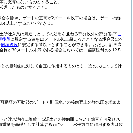
等に支障のないものとすること。
考慮したものとすること。
場合を除き、ゲートの直高が2メートル以下の場合は、ゲートの縦
ル)
以上とすることができる。
土砂吐き又は舟通しとしての効用を兼ねる部分以外の部分
(以下
こ
項後段
に規定する値を10メートル以上超えることとなる場合又はゲ
を
同項後段
に規定する値以上とすることができる。
ただし、計画高
長が30メートル未満である場合においては、当該径間長を12.5
水との接触面に対して垂直に作用するものとし、次の式によって計
ら可動堰の可動部のゲートと貯留水との接触面上の静水圧を求めよ
トと貯水池内に堆積する泥土との接触面において鉛直方向及び水
積重量を基礎として計算するものとし、水平方向に作用する力は次