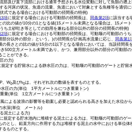
流部及び直下流部における通常予想される水位変動に対して魚類の遡上
する河床の状況、魚道の流量、魚道において対象とする魚種等を適切に
起伏式である場合における可動部の径間長の特例)
第3項
に規定する場合における可動部の径間長は、
同条第2項
に該当する
との比の値が10分の1となる値
(15メートル未満となる場合は、15メート
のうち土砂吐き等としての効用を兼ねる部分以外の部分の径間長の特例)
第2項
に規定する場合における可動部の径間長は、可動堰の可動部のうち
用部分以外の部分」という。)
の径間長が計画高水流量に応じ、
同条第1
横の長さとの比の値が15分の1以下となる場合においては、当該径間長
つき500立方メートル未満であり、かつ、兼用部分以外の部分の可動部の全
ることができる。
圧の力)
に規定する貯留水による静水圧の力は、可動堰の可動部のゲートと貯留
。
P、W
及びh
は、それぞれ次の数値を表すものとする。
0
0
静水圧の力
(単位 1平方メートルにつき重量トン)
重量
(単位 1立方メートルにつき重量トン)
に風による波浪の影響等を勘案し必要と認められる高さを加えた水位か
の水深
(単位 メートル)
る泥土による力)
に規定する貯水池内に堆積する泥土による力は、可動堰の可動部のゲー
ものとし、鉛直方向に作用する力は堆積する泥土の水中における単位体
するものとする。