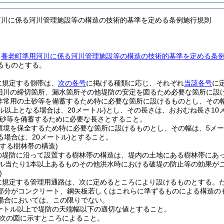
河川に係る河川管理施設等の構造の技術的基準を定める条例施行規則
、
養老町準用河川に係る河川管理施設等の構造の技術的基準を定める条
るものとする。
に規定する側帯は、
次の各号
に掲げる種類に応じ、それぞれ
当該各号
に
旧川の締切箇所、漏水箇所その他堤防の安定を図るため必要な箇所に設
非常用の土砂等を備蓄するため特に必要な箇所に設けるものとし、その
トル以上となる場合は、20メートル)
とし、その長さは、おおむね長さ10
砂等を備蓄するために必要な長さとすること。
環境を保全するため特に必要な箇所に設けるものとし、その幅は、5メ
場合は、20メートル)
とすること。
する樹林帯の構造)
の堤防に沿って設置する樹林帯の構造は、堤内の土地にある樹林帯にあっ
トル当たり1本以上あるものその他洪水時における破堤の防止等の効果が
)
に規定する管理用通路は、次に定めるところにより設けるものとする。
部分がコンクリート、鋼矢板若しくはこれらに準ずるものによる構造のも
場合においては、この限りでない。
ートル以上で堤防の天端幅以下の適切な値とすること。
次の図に示すところによること。