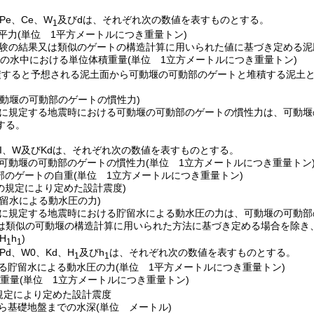
Pe、Ce、W
及びdは、それぞれ次の数値を表すものとする。
1
平力
(単位 1平方メートルにつき重量トン)
試験の結果又は類似のゲートの構造計算に用いられた値に基づき定める泥
の水中における単位体積重量
(単位 1立方メートルにつき重量トン)
積すると予想される泥土面から可動堰の可動部のゲートと堆積する泥土
可動堰の可動部のゲートの慣性力)
に規定する地震時における可動堰の可動部のゲートの慣性力は、可動堰
する。
、I、W及びKdは、それぞれ次の数値を表すものとする。
る可動堰の可動部のゲートの慣性力
(単位 1立方メートルにつき重量トン
部のゲートの自重
(単位 1立方メートルにつき重量トン)
の規定により定めた設計震度)
留水による動水圧の力)
に規定する地震時における貯留水による動水圧の力は、可動堰の可動部
は類似の可動堰の構造計算に用いられた方法に基づき定める場合を除き
(H
h
)
1
1
d、W0、Kd、H
及びh
は、それぞれ次の数値を表すものとする。
1
1
ける貯留水による動水圧の力
(単位 1平方メートルにつき重量トン)
重量
(単位 1立方メートルにつき重量トン)
規定により定めた設計震度
ら基礎地盤までの水深
(単位 メートル)