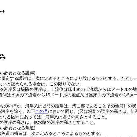
い必要となる護岸)
に規定する護岸は、次に定めるところにより設けるものとする。
ただし
ないと認められる場合は、この限りでない。
る河岸又は堤防の護岸は、上流側は床止めの上流端から10メートルの
流側は水きの下流端から15メートルの地点又は護床工の下流端から5メ
もののほか、河岸又は堤防の護岸は、湾曲部であることその他河川の状
の河岸を除く。以下
この号
において同じ。)
又は堤防の護岸の高さは、計
となる区間にあっては、河岸又は堤防の高さとすること。
の護岸の高さは、低水路の河岸の高さとすること。
い必要となる魚道)
の魚道の構造は、次に定めるところによるものとする。