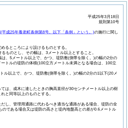
平成25年3月18日
規則第10号
例
(平成25年養老町条例第8号。以下「条例」という。)
の施行に関し
定めるところにより設けるものとする。
けるものとし、その幅は、3メートル以上とすること。
幅は、5メートル以上で、かつ、堤防敷
(側帯を除く。)
の幅の2分の
メートルの堤防の体積
(100立方メートル未満となる場合は、100立
ートル以上で、かつ、堤防敷
(側帯を除く。)
の幅の2分の1以下
(20メ
ては、成木に達したときの胸高直径が30センチメートル以上の樹
これと同等以上のものとする。
ただし、管理用通路に代わるべき適当な通路がある場合、堤防の全
のである場合又は堤防の高さと堤内地盤高との差が0.6メートル