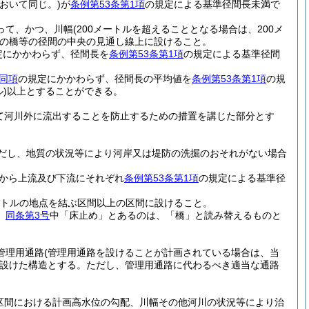
おいて同じ。)
が
条例第53条第1項
の規定による基準径間長未満で
って、かつ、川幅
(200メートルを超えることとなる場合は、200メ
の橋等の径間の中央の見通し線上に設けること。
定にかかわらず、径間長を
条例第53条第1項
の規定による基準径間
同項
の規定にかかわらず、径間長の平均値を
条例第53条第1項
の規
)
以上とすることができる。
て河川外に流出することを防止するための措置を講じた部分とす
だし、地質の状況等により河岸又は堤防の洗掘のおそれがない場合
から上流及び下流にそれぞれ
条例第53条第1項
の規定による基準径
ートルの地点を結ぶ区間以上の区間に設けること。
、
同条第3号
中「床止め」とあるのは、「橋」と読み替えるものと
管理用通路
(管理用通路を設けることが計画されている場合は、当
設けた構造とする。
ただし、管理用通路に代わるべき適当な通路
区間における計画高水位の勾配、川幅その他河川の状況等により治