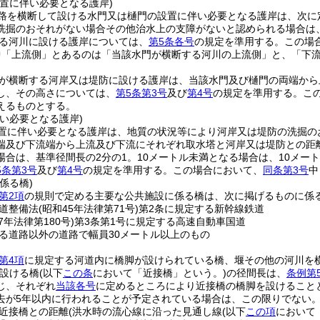
置に伴い必要となる護岸)
路を横断して設ける水門又は樋門の設置に伴い必要となる護岸は、次に
洗掘のおそれがない場合その他治水上の支障がないと認められる場合は
る河川に設ける護岸については、
第5条各号
の規定を準用する。
この場
中「上流側」とあるのは「当該水門が横断する河川の上流側」と、「下
が横断する河岸又は堤防に設ける護岸は、当該水門及び樋門の両端から
し、その高さについては、
第5条第3号
及び
第4号
の規定を準用する。
こ
えるものとする。
い必要となる護岸)
置に伴い必要となる護岸は、地質の状況等により河岸又は堤防の洗掘の
端及び下流端から上流及び下流にそれぞれ取水塔と河岸又は堤防との距離
合は、基準径間長の2分の1。10メートル未満となる場合は、10メート
5条第3号
及び
第4号
の規定を準用する。
この場合において、
同条第3号
中
係る橋)
第2項
の規則で定める主要な公共施設に係る橋は、次に掲げるものに係
道整備法
(昭和45年法律第71号)
第2条に規定する新幹線鉄道
7年法律第180号)
第3条第1号に規定する高速自動車国道
る道路以外の道路で幅員30メートル以上のもの
第4項
に規定する河道内に橋脚が設けられている橋、堰その他の河川を
設ける橋
(以下
この条
において「近接橋」という。)
の径間長は、
条例第
じ、それぞれ
当該各号
に定めるところにより近接橋の橋脚を設けること
去が5年以内に行われることが予定されている場合は、この限りでない
近接橋との距離
(洪水時の流心線に沿った見通し線
(以下
この項
において