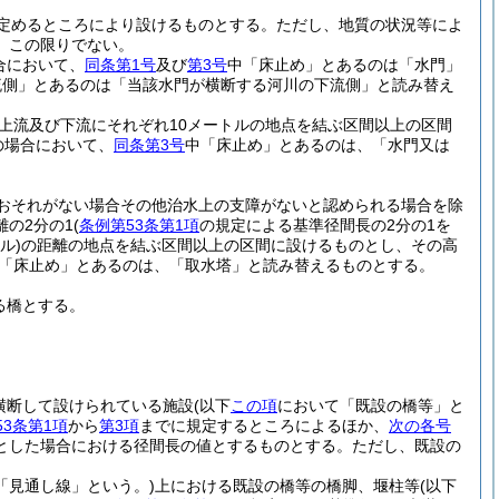
定めるところにより設けるものとする。
ただし、地質の状況等によ
、この限りでない。
合において、
同条第1号
及び
第3号
中「床止め」とあるのは「水門」
流側」とあるのは「当該水門が横断する河川の下流側」と読み替え
上流及び下流にそれぞれ10メートルの地点を結ぶ区間以上の区間
の場合において、
同条第3号
中「床止め」とあるのは、「水門又は
おそれがない場合その他治水上の支障がないと認められる場合を除
の2分の1
(
条例第53条第1項
の規定による基準径間長の2分の1を
ル)
の距離の地点を結ぶ区間以上の区間に設けるものとし、その高
「床止め」とあるのは、「取水塔」と読み替えるものとする。
る橋とする。
横断して設けられている施設
(以下
この項
において「既設の橋等」と
53条第1項
から
第3項
までに規定するところによるほか、
次の各号
とした場合における径間長の値とするものとする。
ただし、既設の
。
「見通し線」という。)
上における既設の橋等の橋脚、堰柱等
(以下