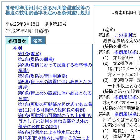
養老町準用河川に係る河川管理施設等の
構造の技術的基準を定める条例施行規則
○養老町準用
平成25年3月18日 規則第10号
(趣旨)
(平成25年4月1日施行)
第1条
この規則
は
必要な事項を定め
条項目次
沿革
(堤防の側帯)
本則
第2条
条例第10条
第1条
(趣旨)
(1)
第1種側帯 
第2条
(堤防の側帯)
(2)
第2種側帯 
第3条
(堤防に沿って設置する樹林帯の
1以下
(20メー
構造)
方メートル)
の土
第4条
(堤防の管理用通路)
(3)
第3種側帯 
第5条
(床止めの設置に伴い必要となる
ートル以上となる
護岸)
(堤防に沿って設置
第6条
(床止めの設置に伴い必要となる
第3条
条例第13条
魚道)
木が10平方メー
第7条
(可動の可動部が起伏式である場
(堤防の管理用通路
合における可動部の径間長の特例)
第4条
条例第14条
第8条
(可動堰の可動部のうち土砂吐き
部若しくは主要な
等としての効用を兼ねる部分以外の
未満の区間である
部分の径間長の特例)
(1)
幅員は、3メ
第9条
(貯留水による静水圧の力)
(2)
建築限界は、
第10条
(貯水池内に堆積する泥土によ