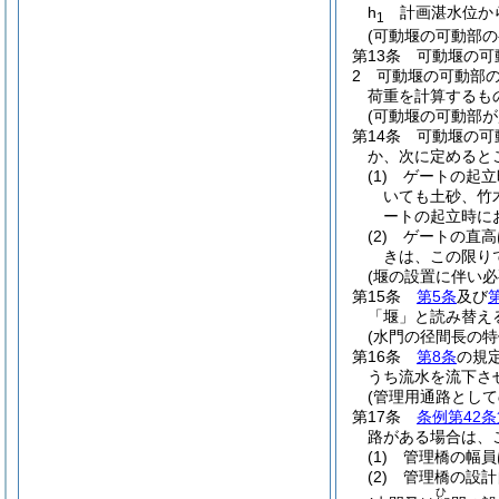
h
計画湛水位から
1
(可動堰の可動部
第13条
可動堰の可
2
可動堰の可動部
荷重を計算するも
(可動堰の可動部
第14条
可動堰の可
か、次に定めると
(1)
ゲートの起立
いても土砂、竹
ートの起立時に
(2)
ゲートの直高
きは、この限り
(堰の設置に伴い必
第15条
第5条
及び
「堰」と読み替え
(水門の径間長の特
第16条
第8条
の規
うち流水を流下さ
(管理用通路とし
第17条
条例第42条
路がある場合は、
(1)
管理橋の幅員
(2)
管理橋の設計
ひ