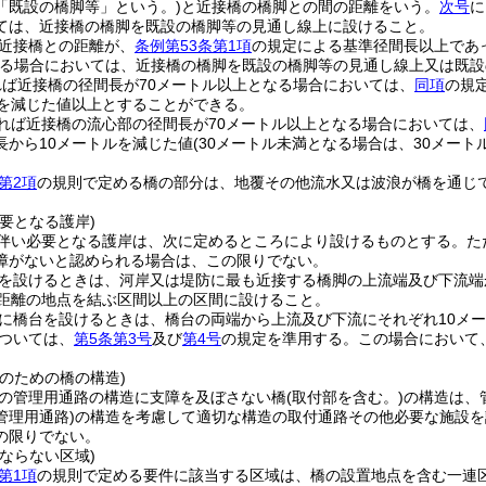
「既設の橋脚等」という。)
と近接橋の橋脚との間の距離をいう。
次号
に
ては、近接橋の橋脚を既設の橋脚等の見通し線上に設けること。
近接橋との距離が、
条例第53条第1項
の規定による基準径間長以上であ
る場合においては、近接橋の橋脚を既設の橋脚等の見通し線上又は既設
ば近接橋の径間長が70メートル以上となる場合においては、
同項
の規
ルを減じた値以上とすることができる。
れば近接橋の流心部の径間長が70メートル以上となる場合においては、
長から10メートルを減じた値
(30メートル未満となる場合は、30メートル
第2項
の規則で定める橋の部分は、地覆その他流水又は波浪が橋を通じ
要となる護岸)
伴い必要となる護岸は、次に定めるところにより設けるものとする。
た
障がないと認められる場合は、この限りでない。
を設けるときは、河岸又は堤防に最も近接する橋脚の上流端及び下流端
の距離の地点を結ぶ区間以上の区間に設けること。
に橋台を設けるときは、橋台の両端から上流及び下流にそれぞれ10メ
ついては、
第5条第3号
及び
第4号
の規定を準用する。
この場合において
のための橋の構造)
の管理用通路の構造に支障を及ぼさない橋
(取付部を含む。)
の構造は、
管理用通路)
の構造を考慮して適切な構造の取付通路その他必要な施設を
の限りでない。
ならない区域)
第1項
の規則で定める要件に該当する区域は、橋の設置地点を含む一連