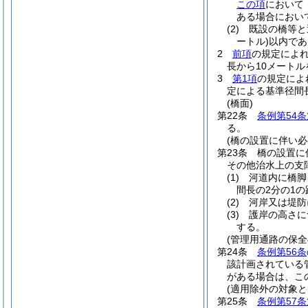
この項
において
ある場合におい
(2)
既設の橋等と
ートル)
以内であ
2
前項
の規定によれ
長から10メート
3
第1項
の規定によ
定による基準径間
(橋面)
第22条
条例第54条
る。
(橋の設置に伴い必
第23条
橋の設置に
その他治水上の支
(1)
河道内に橋脚
間長の2分の1
(2)
河岸又は堤防
(3)
護岸の高さに
する。
(管理用通路の保全
第24条
条例第56条
該計画されている
がある場合は、こ
(適用除外の対象と
第25条
条例第57条