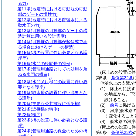
る力)
第11条
(地震時における可動堰の可動
部のゲートの慣性力)
第12条
(地震時における貯留水による
動水圧の力)
第13条
(可動堰の可動部のゲートの構
造計算に用いる設計震度)
第14条
(可動堰の可動部が起伏式であ
る場合におけるゲートの構造)
第15条
(堰の設置に伴い必要となる護
岸等)
第16条
(水門の径間長の特例)
第17条
(管理用通路としての効用を兼
(床止めの設置に伴
ねる水門の構造)
第5条
条例第22条
ひ
第18条
(水門又は
門の設置に伴い必
樋
他治水上の支障が
要となる護岸)
(1)
床止めに接す
第19条
(取水塔の設置に伴い必要とな
の地点から、下
る護岸)
設けること。
第20条
(主要な公共施設に係る橋)
(2)
前号
に掲げる
第21条
(近接橋の特則)
(3)
河岸
(低水路
第22条
(橋面)
く変化すること
第23条
(橋の設置に伴い必要となる護
(4)
低水路の河岸
岸)
(床止めの設置に伴
第24条
(管理用通路の保全のための橋
第6条
条例第23条