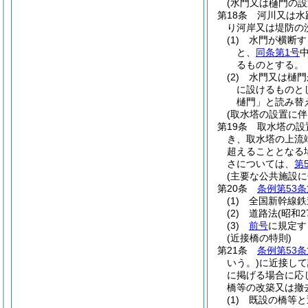
(水門又は
門の設
樋
第18条
河川又は水
り河岸又は堤防の
(1)
水門が横断す
と、
同条第1号
るものとする。
(2)
水門又は樋門
に設けるものと
樋門」と読み替
(取水塔の設置に伴
第19条
取水塔の設
き、取水塔の上流
超えることとなる場
さについては、
第
(主要な公共施設に
第20条
条例第53条
(1)
全国新幹線鉄
(2)
道路法
(昭和2
(3)
前号
に規定す
(近接橋の特則)
第21条
条例第53条
いう。)
に近接して
に掲げる場合に応
橋等の改築又は撤
(1)
既設の橋等と