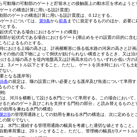
可動堰の可動部のゲートと貯留水との接触面上の動水圧を求めようと
のゲートの構造計算に用いる設計震度)
動部のゲートの構造計算に用いる設計震度は、0.12とする。
のゲートについては、
第9条
から
前条
までに規定するもののほか、必要に
のとする。
が起伏式である場合におけるゲートの構造)
動部が起伏式である場合におけるゲート
(潮止めをその設置の目的に含む
ころによるものとする。
時における上端の高さは、計画横断形に係る低水路の河床の高さと計画
木その他の流下物によって倒伏が妨げられない構造とするとき、又は治
おける上端の高さを堤内地盤高又は計画高水位のうちいずれか低い方の
は、3メートル以下とすること。
ただし、ゲートを洪水時においても土
でない。
要となる護岸等)
第6条
の規定は、堰の設置に伴い必要となる護岸及び魚道について準用す
るものとする。
例)
定は、河川を横断して設ける水門について準用する。
この場合において
せるためのゲート及びこれを支持する門柱の部分」と読み替えるものと
ての効用を兼ねる水門の構造)
第2項
の管理用通路としての効用を兼ねる水門の構造は、次に定めると
この限りでない。
は、水門に接続する管理用通路の幅員を考慮した適切な値とすること。
自動車荷重は、20トンとすること。
ただし、管理橋の幅員が3メートル