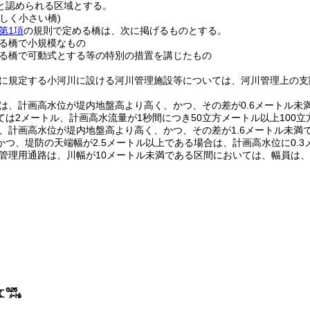
と認められる区域とする。
しく小さい橋)
第1項
の規則で定める橋は、次に掲げるものとする。
る橋で小規模なもの
る橋で可動式とする等の特別の措置を講じたもの
に規定する小河川に設ける河川管理施設等については、河川管理上の支
は、計画高水位が堤内地盤高より高く、かつ、その差が0.6メートル未
ては2メートル、計画高水流量が1秒間につき50立方メートル以上100立
、計画高水位が堤内地盤高より高く、かつ、その差が1.6メートル未満
かつ、堤防の天端幅が2.5メートル以上である場合は、計画高水位に0.
管理用通路は、川幅が10メートル未満である区間においては、幅員は、