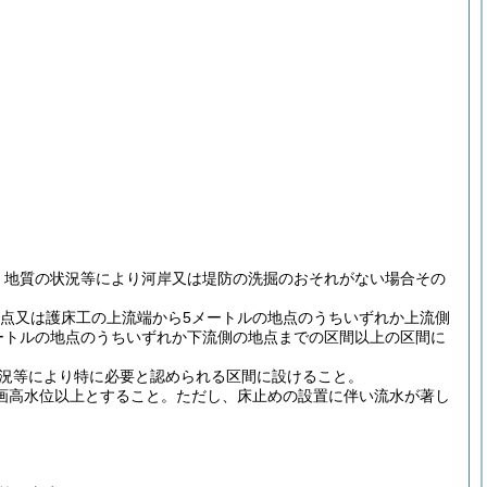
、地質の状況等により河岸又は堤防の洗掘のおそれがない場合その
地点又は護床工の上流端から5メートルの地点のうちいずれか上流側
ートルの地点のうちいずれか下流側の地点までの区間以上の区間に
況等により特に必要と認められる区間に設けること。
画高水位以上とすること。
ただし、床止めの設置に伴い流水が著し