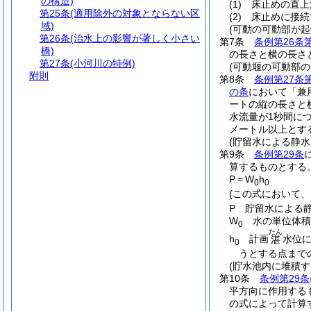
の構造)
(1)
床止めの直上
第25条
(適用除外の対象とならない区
(2)
床止めに接続
域)
(可動の可動部が
第26条
(治水上の影響が著しく小さい
第7条
条例第26条
橋)
の長さと横の長さ
第27条
(小河川の特例)
(可動堰の可動部
附則
第8条
条例第27条
の条
において「兼
ートの縦の長さと
水流量が1秒間に
メートル以上とす
(貯留水による静水
第9条
条例第29条
算するものとする
P＝W
h
0
0
(この式において、
P 貯留水による
W
水の単位体積
0
たん
h
計画
水位
湛
0
うとする点まで
(貯水池内に堆積す
第10条
条例第29条
平方向に作用する
の式によって計算