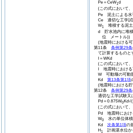
Pe＝CeW
d
1
(この式において、
Pe 泥土による水
Ce 適切な工学
W
堆積する泥土
1
d 貯水池内に堆
位 メートル)
)
(地震時における
第11条
条例第29条
て計算するものと
I＝WKd
(この式において
I 地震時におけ
W 可動堰の可動
Kd
第13条第1項
(地震時における貯
第12条
条例第29条
適切な工学試験又
Pd＝0.875W
Kd√
0
(この式において、P
Pd 地震時にお
W
水の単位体積
0
Kd
次条第1項
の
H
計画湛水位か
1