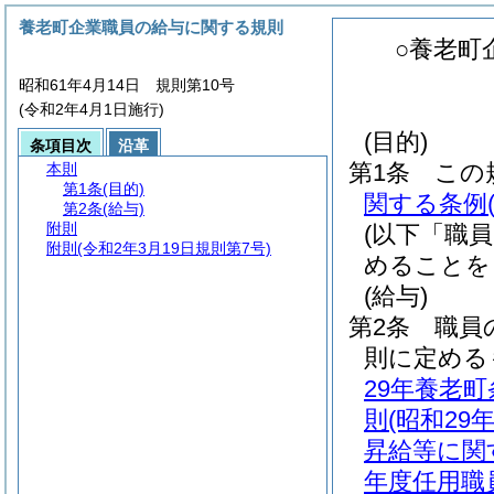
養老町企業職員の給与に関する規則
○養老町
昭和61年4月14日 規則第10号
(令和2年4月1日施行)
(目的)
条項目次
沿革
第1条
この
本則
第1条
(目的)
関する条例
第2条
(給与)
附則
(以下「職
附則
(令和2年3月19日規則第7号)
めることを
(給与)
第2条
職員
則に定める
29年養老町
則
(昭和29
昇給等に関
年度任用職